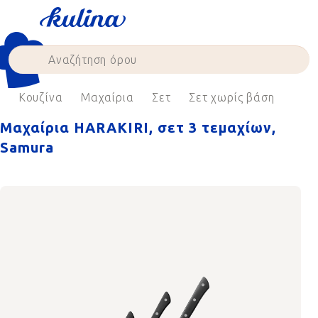
Skip
to
content
e
Κουζίνα
Μαχαίρια
Σετ
Σετ χωρίς βάση
Μαχαίρια HARAKIRI, σετ 3 τεμαχίων,
Samura