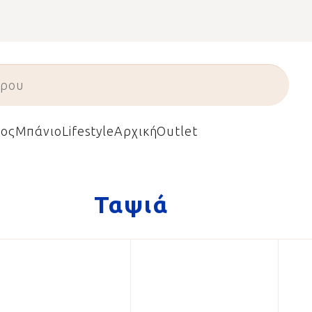
ος
Μπάνιο
Lifestyle
Αρχική
Outlet
Ταψιά