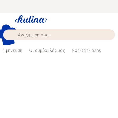
Skip
to
content
Έμπνευση
Οι συμβουλές μας
Non-stick pans