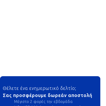
Footer
Θέλετε ένα ενημερωτικό δελτίο;
Σας προσφέρουμε δωρεάν αποστολή
Μέγιστο 2 φορές την εβδομάδα