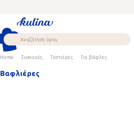
Skip
to
content
Home
Συσκευές
Τοστιέρες
Για βάφλες
Βαφλιέρες