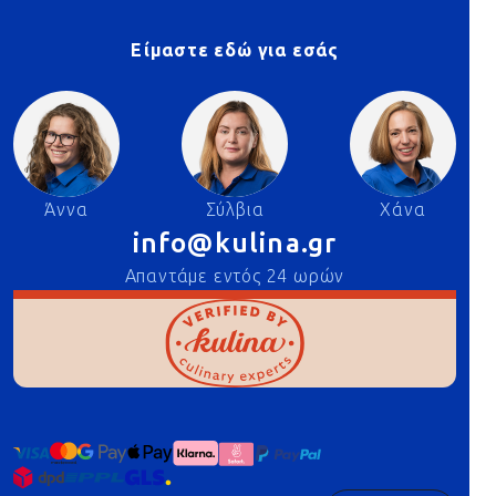
Είμαστε εδώ για εσάς
Άννα
Σύλβια
Χάνα
info@kulina.gr
Απαντάμε εντός 24 ωρών