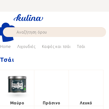
Skip
to
content
Home
Λιχουδιές
Καφές και τσάι
Τσάι
Τσάι
Μαύρο
Πράσινο
Λευκό