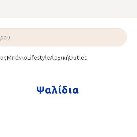
ος
Μπάνιο
Lifestyle
Αρχική
Outlet
Ψαλίδια