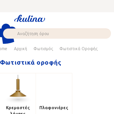
Skip
to
content
ome
Αρχική
Φωτισμός
Φωτιστικά Οροφής
Φωτιστικά οροφής
Κρεμαστές
Πλαφονιέρες
λάμπες