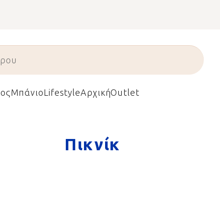
ος
Μπάνιο
Lifestyle
Αρχική
Outlet
Πικνίκ