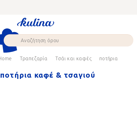
Skip
to
content
Home
Τραπεζαρία
Τσάι και καφές
ποτήρια
ποτήρια καφέ & τσαγιού