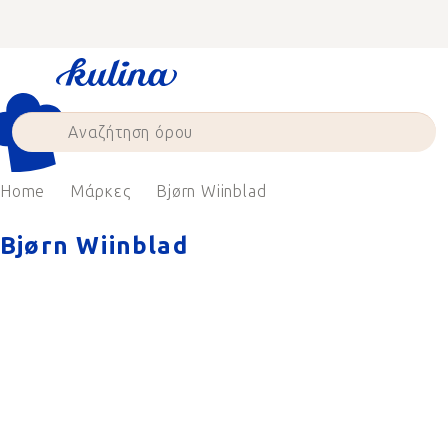
Skip
to
content
Home
Μάρκες
Bjørn Wiinblad
Bjørn Wiinblad