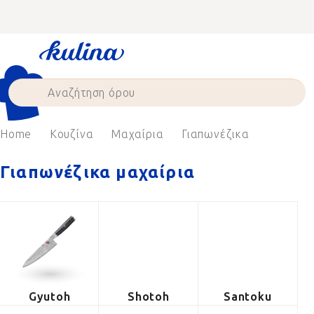
Skip
to
content
Home
Κουζίνα
Μαχαίρια
Γιαπωνέζικα
Γιαπωνέζικα μαχαίρια
Gyutoh
Shotoh
Santoku