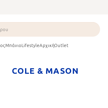
ος
Μπάνιο
Lifestyle
Αρχική
Outlet
COLE & MASON
σμένα για
 μύλοι και τα