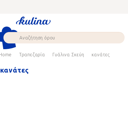
Skip
to
content
Home
Τραπεζαρία
Γυάλινα Σκεύη
κανάτες
κανάτες