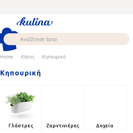
Skip
to
content
Home
Κήπος
Κηπουρική
Κηπουρική
Γλάστρες
Ζαρντινιέρες
Δοχεία