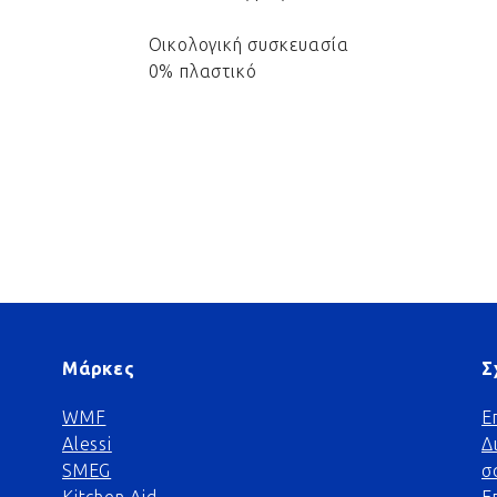
Οικολογική συσκευασία
0% πλαστικό
Μάρκες
Σ
WMF
Ε
Alessi
Δ
SMEG
σ