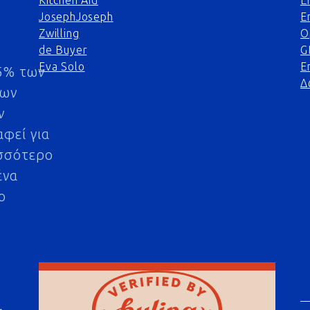
Kitchen Aid
Ε
JosephJoseph
Ε
Zwilling
Ο
de Buyer
G
Eva Solo
Ε
5% των
Δ
μων
ν
αφεί για
σσότερο
ένα
ο