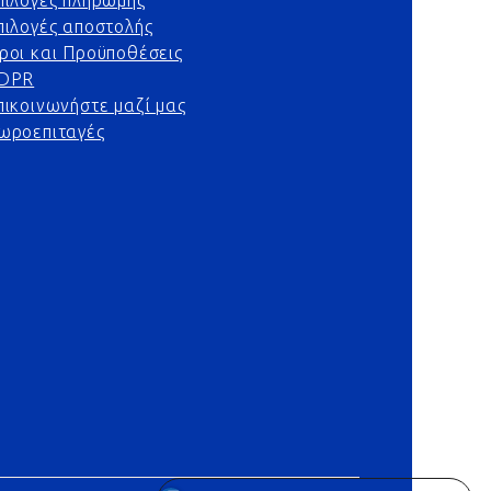
πιλογές πληρωμής
πιλογές αποστολής
ροι και Προϋποθέσεις
DPR
πικοινωνήστε μαζί μας
ωροεπιταγές