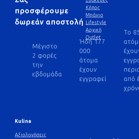
Συσκευές
Κήπος
προσφέρουμε
Μπάνιο
δωρεάν αποστολή
Lifestyle
Αρχική
Το 8
Outlet
Ήδη 177
ατό
Μέγιστο
000
έχου
2 φορές
άτομα
εγγρ
την
έχουν
περι
εβδομάδα
εγγραφεί
από 
χρόν
Kulina
Αξιολογήσεις