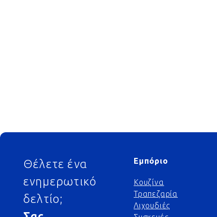
Footer
Εμπόριο
Θέλετε ένα
ενημερωτικό
Κουζίνα
Τραπεζαρία
δελτίο;
Λιχουδιές
Σας