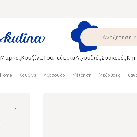
Skip
to
content
Μάρκες
Κουζίνα
Τραπεζαρία
Λιχουδιές
Συσκευές
Κήπ
Home
Κουζίνα
Αξεσουάρ
Μέτρηση
Μεζούρες
Καν