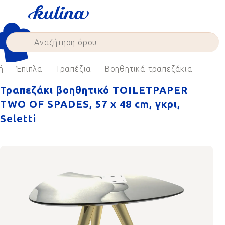
Skip
to
content
ή
Έπιπλα
Τραπέζια
Βοηθητικά τραπεζάκια
Τραπεζάκι βοηθητικό TOILETPAPER
TWO OF SPADES, 57 x 48 cm, γκρι,
Seletti