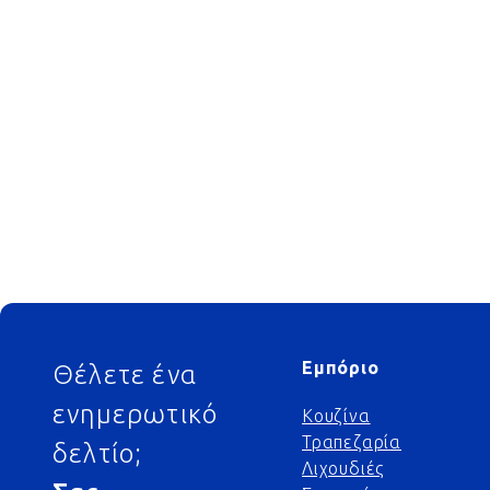
Footer
Εμπόριο
Θέλετε ένα
ενημερωτικό
Κουζίνα
Τραπεζαρία
δελτίο;
Λιχουδιές