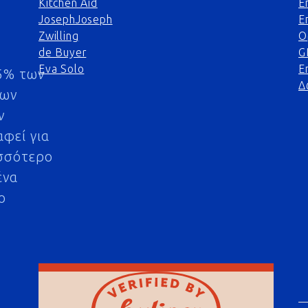
Kitchen Aid
Ε
JosephJoseph
Ε
Zwilling
Ο
de Buyer
G
Eva Solo
Ε
5% των
Δ
μων
ν
αφεί για
σσότερο
ένα
ο