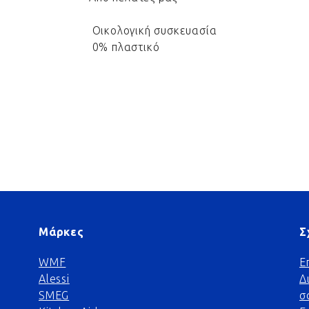
Οικολογική συσκευασία
0% πλαστικό
Μάρκες
Σ
WMF
Ε
Alessi
Δ
SMEG
σ