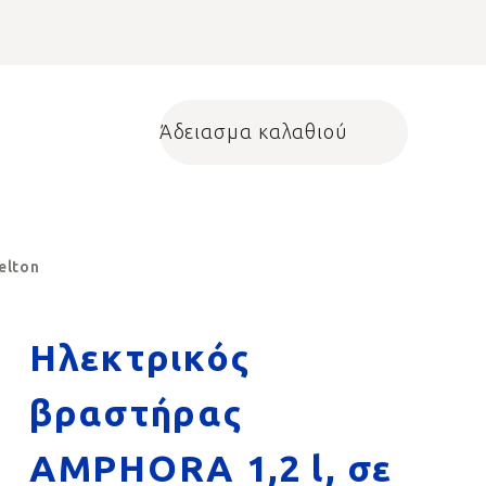
Άδειασμα καλαθιού
Shopping cart
elton
Ηλεκτρικός
βραστήρας
AMPHORA 1,2 l, σε