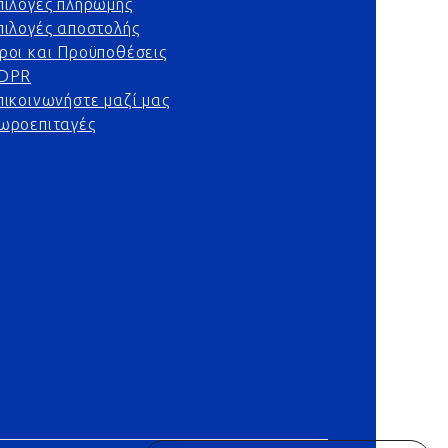
πιλογές πληρωμής
πιλογές αποστολής
ροι και Προϋποθέσεις
DPR
πικοινωνήστε μαζί μας
ωροεπιταγές