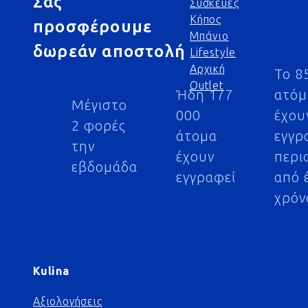
Σας
Συσκευές
Κήπος
προσφέρουμε
Μπάνιο
δωρεάν αποστολή
Lifestyle
Αρχική
Το 8
Outlet
Ήδη 177
ατό
Μέγιστο
000
έχου
2 φορές
άτομα
εγγρ
την
έχουν
περι
εβδομάδα
εγγραφεί
από 
χρόν
Kulina
Αξιολογήσεις