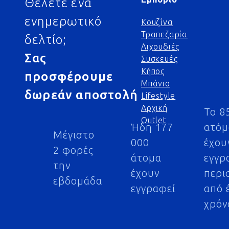
Θέλετε ένα
ενημερωτικό
Κουζίνα
Τραπεζαρία
δελτίο;
Λιχουδιές
Σας
Συσκευές
Κήπος
προσφέρουμε
Μπάνιο
δωρεάν αποστολή
Lifestyle
Αρχική
Το 8
Outlet
Ήδη 177
ατό
Μέγιστο
000
έχου
2 φορές
άτομα
εγγρ
την
έχουν
περι
εβδομάδα
εγγραφεί
από 
χρόν