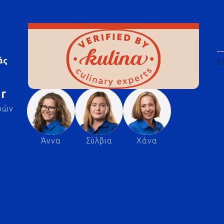
άς
2
r
ρών
Άννα
Σύλβια
Χάνα