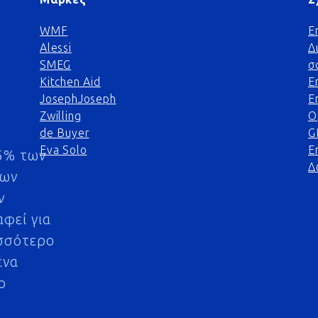
WMF
Ε
Alessi
Δ
SMEG
σ
Kitchen Aid
Ε
JosephJoseph
Ε
Zwilling
Ο
de Buyer
G
Eva Solo
Ε
5% των
Δ
μων
ν
αφεί για
σσότερο
ένα
ο