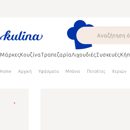
Skip
to
content
Μάρκες
Κουζίνα
Τραπεζαρία
Λιχουδιές
Συσκευές
Κήπ
Home
Αρχική
Υφάσματα
Μπάνιο
Πετσέτες
Χεριών