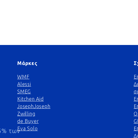
Μάρκες
Σ
WMF
Ε
Alessi
Δ
SMEG
σ
Kitchen Aid
Ε
JosephJoseph
Ε
Zwilling
Ο
de Buyer
G
Eva Solo
Ε
5% των
Δ