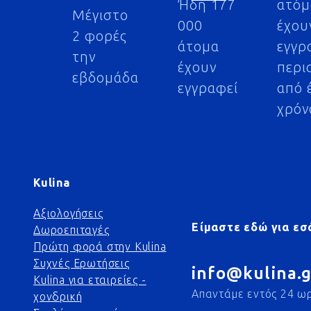
Ήδη 177
ατό
Μέγιστο
000
έχου
2 φορές
άτομα
εγγρ
την
έχουν
περι
εβδομάδα
εγγραφεί
από 
χρόν
Kulina
Αξιολογήσεις
Είμαστε εδώ για εσ
Δωροεπιταγές
Πρώτη φορά στην Kulina
Συχνές Ερωτήσεις
info@kulina.g
Kulina για εταιρείες -
Απαντάμε εντός 24 ω
χονδρική