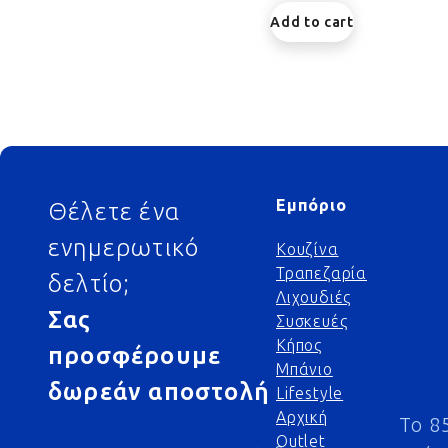
Add to cart
Footer
Εμπόριο
Θέλετε ένα
ενημερωτικό
Κουζίνα
Τραπεζαρία
δελτίο;
Λιχουδιές
Σας
Συσκευές
Κήπος
προσφέρουμε
Μπάνιο
δωρεάν αποστολή
Lifestyle
Αρχική
Το 8
Outlet