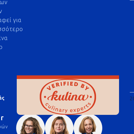
μων
ν
αφεί για
σσότερο
ένα
ο
άς
2
r
ρών