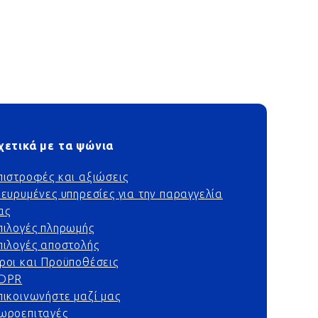
χετικά με τα ψώνια
πιστροφές και αξιώσεις
ιευρυμένες υπηρεσίες για την παραγγελία
ας
πιλογές πληρωμής
πιλογές αποστολής
ροι και Προϋποθέσεις
DPR
πικοινωνήστε μαζί μας
ωροεπιταγές