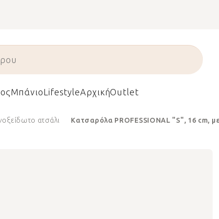
ος
Μπάνιο
Lifestyle
Αρχική
Outlet
νοξείδωτο ατσάλι
Κατσαρόλα PROFESSIONAL "S", 16 cm, με 