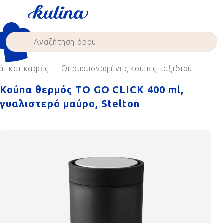
Skip
to
content
άι και καφές
Θερμομονωμένες κούπες ταξιδιού
Κούπα θερμός TO GO CLICK 400 ml,
γυαλιστερό μαύρο, Stelton