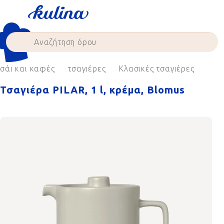
Skip
to
content
σάι και καφές
τσαγιέρες
Κλασικές τσαγιέρες
Τσαγιέρα PILAR, 1 l, κρέμα, Blomus