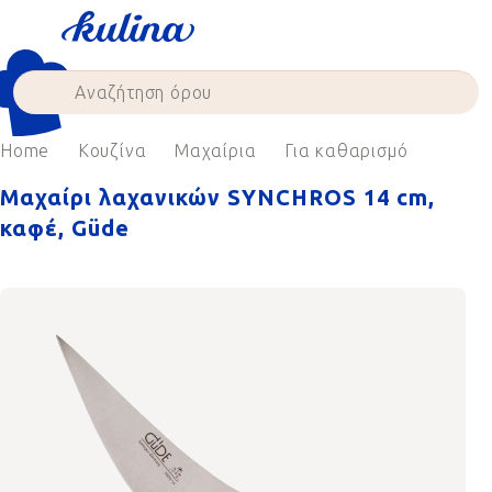
Skip
to
content
Home
Κουζίνα
Μαχαίρια
Για καθαρισμό
Μαχαίρι λαχανικών SYNCHROS 14 cm,
καφέ, Güde