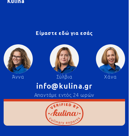
Kulina
Είμαστε εδώ για εσάς
Άννα
Σύλβια
Χάνα
info@kulina.gr
Απαντάμε εντός 24 ωρών