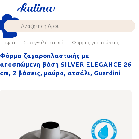
Skip
to
content
Ταψιά
Στρογγυλά ταψιά
Φόρμες για τούρτες
Φόρμα ζαχαροπλαστικής με
αποσπώμενη βάση SILVER ELEGANCE 26
cm, 2 βάσεις, μαύρο, ατσάλι, Guardini