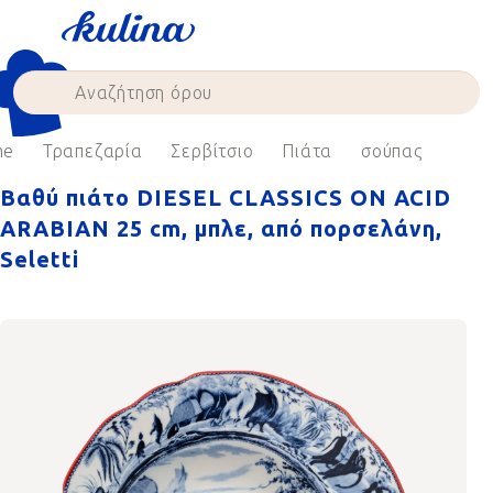
Skip
to
content
me
Τραπεζαρία
Σερβίτσιο
Πιάτα
σούπας
Βαθύ πιάτο DIESEL CLASSICS ON ACID
ARABIAN 25 cm, μπλε, από πορσελάνη,
Seletti