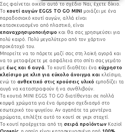
Σας φαίνεται οικείο αυτό το σχέδιο Ναι, έχετε δίκιο.
Το
κουτί αυγών EGGS TO GO MINI
μοιάζει με ένα
παραδοσιακό κουτί αυγών, αλλά είναι
κατασκευασμένο από πλαστικό, είναι
επαναχρησιμοποιήσιμο
και θα σας χρησιμεύσει για
πολύ καιρό. Πολύ μεγαλύτερο από τον χάρτινο
προκάτοχό του.
Μπορείτε να το πάρετε μαζί σας στη λαϊκή αγορά και
να το μεταφέρετε με ασφάλεια στο σπίτι σας γεμάτο
με
έως και 6 αυγά
. Το κουτί διαθέτει ένα
εύχρηστο
κλείσιμο με κλιπ για εύκολο άνοιγμα και
κλείσιμο,
ενώ το
ανθεκτικό στις κρούσεις υλικό
εμποδίζει τα
αυγά να καταστραφούν ή να συνθλιβούν.
Τα κουτιά MINI EGGS TO GO διατίθενται σε πολλά
κομψά χρώματα για ένα όμορφο σχεδιασμό στο
εσωτερικό του ψυγείου. Αν αγαπάτε τα μοντέρνα
χρώματα, επιλέξτε αυτό το κουτί σε γκρι σταχτί.
Το κουτί προέρχεται από τη
σειρά προϊόντων
Koziol
Organic
, η οποία είναι κατασκευασμένη από
100%