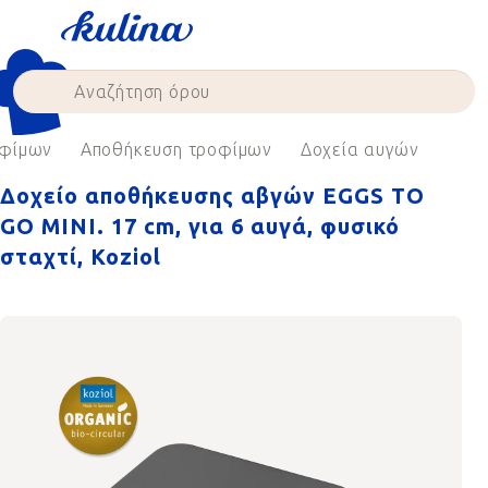
Skip
to
content
οφίμων
Αποθήκευση τροφίμων
Δοχεία αυγών
Δοχείο αποθήκευσης αβγών EGGS TO
GO MINI. 17 cm, για 6 αυγά, φυσικό
σταχτί, Koziol