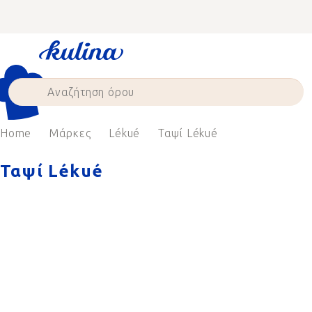
Skip
to
content
Home
Μάρκες
Lékué
Ταψί Lékué
Ταψί Lékué