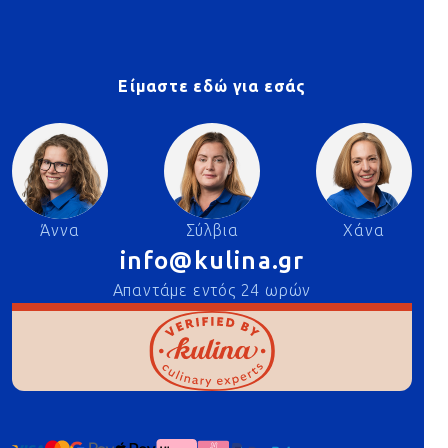
Είμαστε εδώ για εσάς
Άννα
Σύλβια
Χάνα
info@kulina.gr
Απαντάμε εντός 24 ωρών