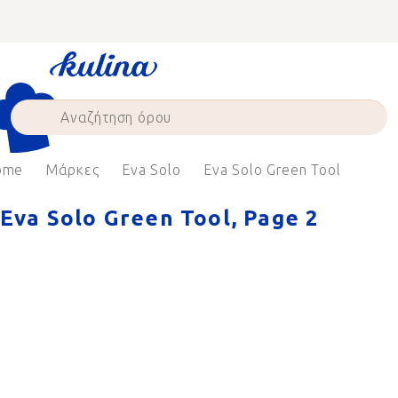
Skip
to
content
ome
Μάρκες
Eva Solo
Eva Solo Green Tool
Eva Solo Green Tool
, Page 2