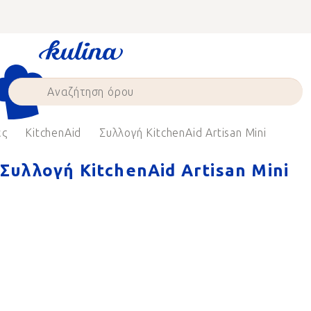
Skip
to
content
ες
KitchenAid
Συλλογή KitchenAid Artisan Mini
Συλλογή KitchenAid Artisan Mini