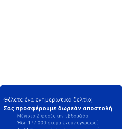
Footer
Θέλετε ένα ενημερωτικό δελτίο;
Σας προσφέρουμε δωρεάν αποστολή
Μέγιστο 2 φορές την εβδομάδα
Ήδη 177 000 άτομα έχουν εγγραφεί