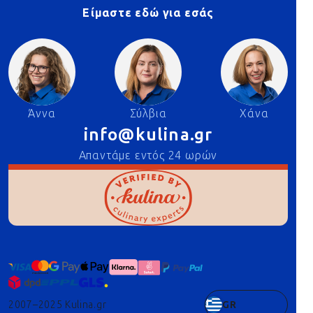
Είμαστε εδώ για εσάς
Άννα
Σύλβια
Χάνα
info@kulina.gr
Απαντάμε εντός 24 ωρών
2007–2025 Kulina.gr
GR