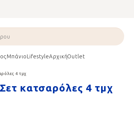
ος
Μπάνιο
Lifestyle
Αρχική
Outlet
ρόλες 4 τμχ
Σετ κατσαρόλες 4 τμχ