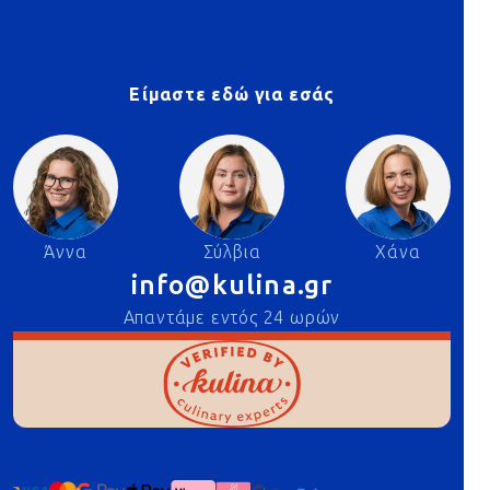
Είμαστε εδώ για εσάς
Άννα
Σύλβια
Χάνα
info@kulina.gr
Απαντάμε εντός 24 ωρών