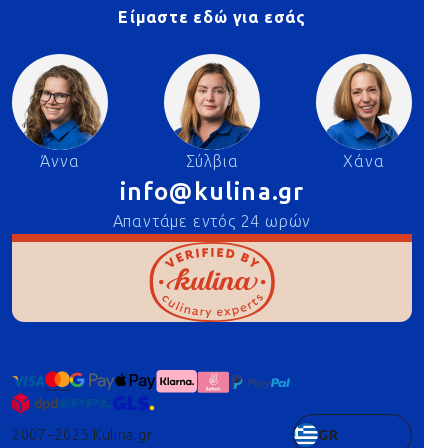
Είμαστε εδώ για εσάς
Άννα
Σύλβια
Χάνα
info@kulina.gr
Απαντάμε εντός 24 ωρών
2007–2025 Kulina.gr
GR