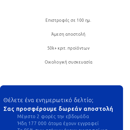
Επιστροφές σε 100 ημ.
Άμεση αποστολή
50k+ κριτ. προϊόντων
Οικολογική συσκευασία
Footer
Θέλετε ένα ενημερωτικό δελτίο;
Σας προσφέρουμε δωρεάν αποστολή
Μέγιστο 2 φορές την εβδομάδα
Ήδη 177 000 άτομα έχουν εγγραφεί