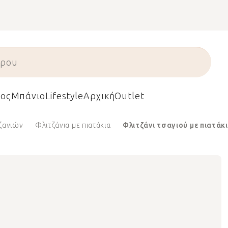
ος
Μπάνιο
Lifestyle
Αρχική
Outlet
τζανιών
Φλιτζάνια με πιατάκια
Φλιτζάνι τσαγιού με πιατάκι