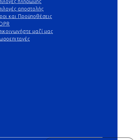
πιλογές πληρωμής
πιλογές αποστολής
ροι και Προϋποθέσεις
DPR
πικοινωνήστε μαζί μας
ωροεπιταγές