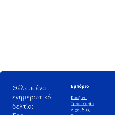
Footer
Εμπόριο
Θέλετε ένα
ενημερωτικό
Κουζίνα
Τραπεζαρία
δελτίο;
Λιχουδιές