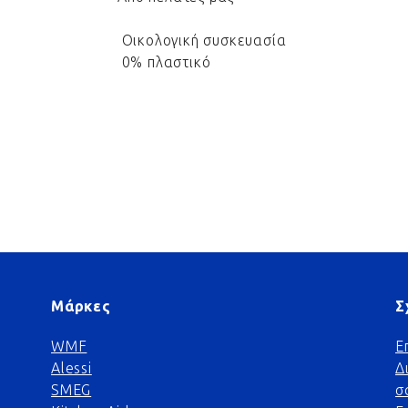
Οικολογική συσκευασία
0% πλαστικό
Μάρκες
Σ
WMF
Ε
Alessi
Δ
SMEG
σ