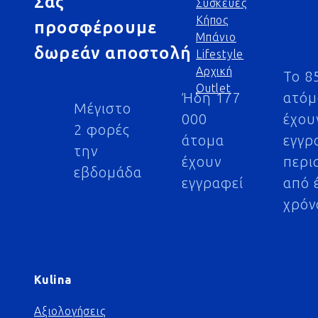
Σας
Συσκευές
Κήπος
προσφέρουμε
Μπάνιο
δωρεάν αποστολή
Lifestyle
Αρχική
Το 8
Outlet
Ήδη 177
ατό
Μέγιστο
000
έχου
2 φορές
άτομα
εγγρ
την
έχουν
περι
εβδομάδα
εγγραφεί
από 
χρόν
Kulina
Αξιολογήσεις