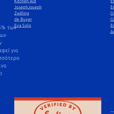
Kitchen Aid
Ε
JosephJoseph
Ε
Zwilling
Ο
de Buyer
G
Eva Solo
Ε
5% των
Δ
μων
ν
αφεί για
σσότερο
ένα
ο