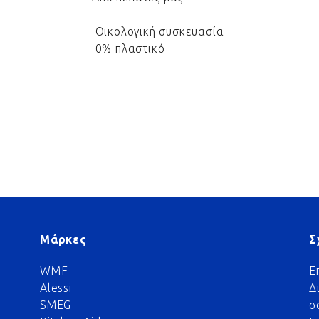
Οικολογική συσκευασία
0% πλαστικό
Μάρκες
Σ
WMF
Ε
Alessi
Δ
SMEG
σ