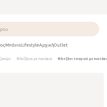
ος
Μπάνιο
Lifestyle
Αρχική
Outlet
τζανιών
Φλιτζάνια με πιατάκια
Φλιτζάνι τσαγιού με πιατάκι