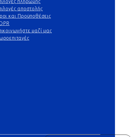
πιλογές πληρωμής
πιλογές αποστολής
ροι και Προϋποθέσεις
DPR
πικοινωνήστε μαζί μας
ωροεπιταγές