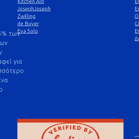
Kitchen Aid
Ε
JosephJoseph
Ε
Zwilling
Ο
de Buyer
G
Eva Solo
Ε
5% των
Δ
μων
ν
αφεί για
σσότερο
ένα
ο