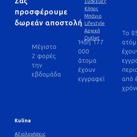
Σας
Συσκευές
Κήπος
προσφέρουμε
Μπάνιο
δωρεάν αποστολή
Lifestyle
Αρχική
Το 8
Outlet
Ήδη 177
ατό
Μέγιστο
000
έχου
2 φορές
άτομα
εγγρ
την
έχουν
περι
εβδομάδα
εγγραφεί
από 
χρόν
Kulina
Αξιολογήσεις