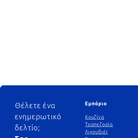
Footer
Εμπόριο
Θέλετε ένα
ενημερωτικό
Κουζίνα
Τραπεζαρία
δελτίο;
Λιχουδιές