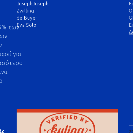
JosephJoseph
Ε
Zwilling
Ο
de Buyer
G
Eva Solo
Ε
5% των
Δ
μων
ν
αφεί για
σσότερο
ένα
ο
άς
2