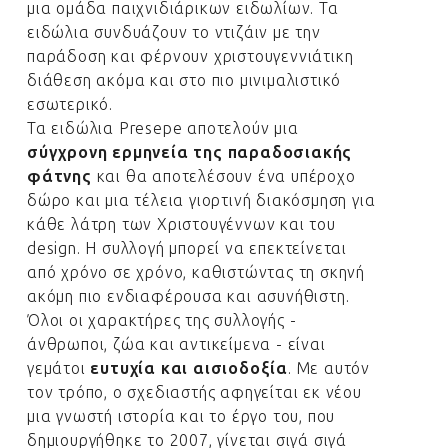
μια ομάδα παιχνιδιάρικων ειδωλίων. Τα
ειδώλια συνδυάζουν το ντιζάιν με την
παράδοση και φέρνουν χριστουγεννιάτικη
διάθεση ακόμα και στο πιο μινιμαλιστικό
εσωτερικό.
Τα ειδώλια Presepe αποτελούν μια
σύγχρονη ερμηνεία της παραδοσιακής
φάτνης
και θα αποτελέσουν ένα υπέροχο
δώρο και μια τέλεια γιορτινή διακόσμηση για
κάθε λάτρη των Χριστουγέννων και του
design. Η συλλογή μπορεί να επεκτείνεται
από χρόνο σε χρόνο, καθιστώντας τη σκηνή
ακόμη πιο ενδιαφέρουσα και ασυνήθιστη.
Όλοι οι χαρακτήρες της συλλογής -
άνθρωποι, ζώα και αντικείμενα - είναι
γεμάτοι
ευτυχία και αισιοδοξία
. Με αυτόν
τον τρόπο, ο σχεδιαστής αφηγείται εκ νέου
μια γνωστή ιστορία και το έργο του, που
δημιουργήθηκε το 2007, γίνεται σιγά σιγά