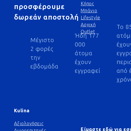
Κήπος
προσφέρουμε
Μπάνιο
δωρεάν αποστολή
Lifestyle
Αρχική
Το 8
Outlet
Ήδη 177
ατό
Μέγιστο
000
έχου
2 φορές
άτομα
εγγρ
την
έχουν
περι
εβδομάδα
εγγραφεί
από 
χρόν
Kulina
Αξιολογήσεις
Είμαστε εδώ για εσ
Δωροεπιταγές