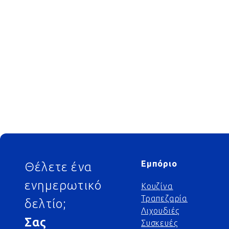
Footer
Εμπόριο
Θέλετε ένα
ενημερωτικό
Κουζίνα
Τραπεζαρία
δελτίο;
Λιχουδιές
Σας
Συσκευές