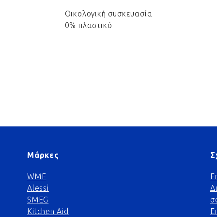
Οικολογική συσκευασία
0% πλαστικό
Μάρκες
Σ
WMF
Ε
Alessi
Δ
SMEG
σ
Kitchen Aid
Ε