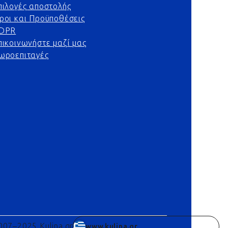
πιλογές αποστολής
ροι και Προϋποθέσεις
DPR
πικοινωνήστε μαζί μας
ωροεπιταγές
007–2025 Kulina.gr
www.kulina.gr