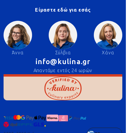
Είμαστε εδώ για εσάς
Άννα
Σύλβια
Χάνα
info@kulina.gr
Απαντάμε εντός 24 ωρών