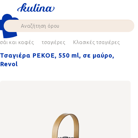
Skip
to
content
σάι και καφές
τσαγιέρες
Κλασικές τσαγιέρες
Τσαγιέρα PEKOE, 550 ml, σε μαύρο,
Revol