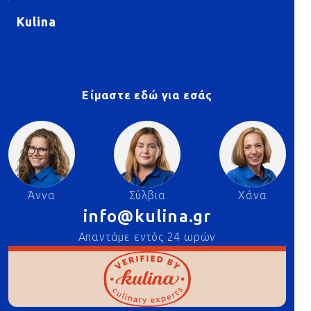
Kulina
Είμαστε εδώ για εσάς
Άννα
Σύλβια
Χάνα
info@kulina.gr
Απαντάμε εντός 24 ωρών