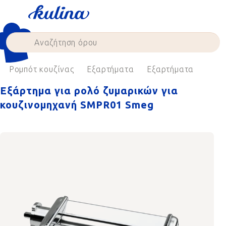
Skip
to
content
Ρομπότ κουζίνας
Εξαρτήματα
Εξαρτήματα
Εξάρτημα για ρολό ζυμαρικών για
κουζινομηχανή SMPR01 Smeg