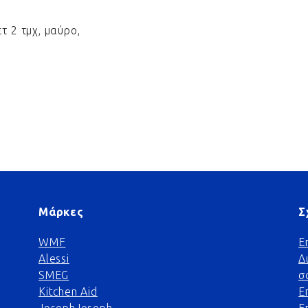
 2 τμχ, μαύρο,
Μάρκες
Σ
WMF
Ε
Alessi
Δ
SMEG
σ
Kitchen Aid
Ε