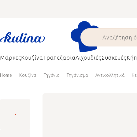
Skip
to
content
Μάρκες
Κουζίνα
Τραπεζαρία
Λιχουδιές
Συσκευές
Κήπ
Home
Κουζίνα
Τηγάνια
Τηγάνισμα
Αντικολλητικά
Κε