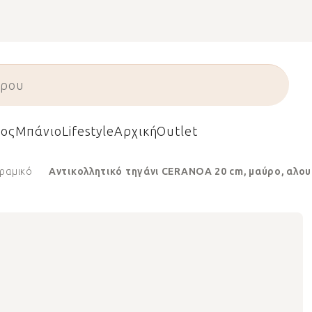
ος
Μπάνιο
Lifestyle
Αρχική
Outlet
ραμικό
Αντικολλητικό τηγάνι CERANOA 20 cm, μαύρο, αλουμ