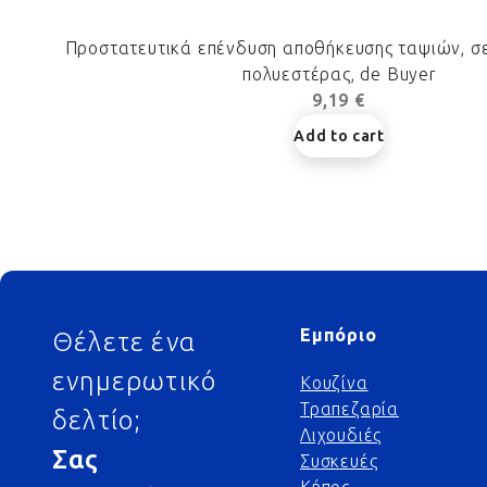
Προστατευτικά επένδυση αποθήκευσης ταψιών, σετ
πολυεστέρας, de Buyer
9,19 €
Add to cart
Footer
Εμπόριο
Θέλετε ένα
ενημερωτικό
Κουζίνα
Τραπεζαρία
δελτίο;
Λιχουδιές
Σας
Συσκευές