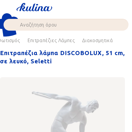
Skip
to
content
Φωτισμός
Επιτραπέζιες Λάμπες
Διακοσμητικά
Επιτραπέζια λάμπα DISCOBOLUX, 51 cm,
σε λευκό, Seletti