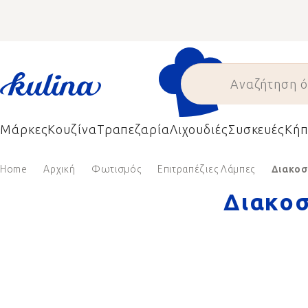
Skip
to
content
Μάρκες
Κουζίνα
Τραπεζαρία
Λιχουδιές
Συσκευές
Κήπ
Home
Αρχική
Φωτισμός
Επιτραπέζιες Λάμπες
Διακοσ
Διακοσ