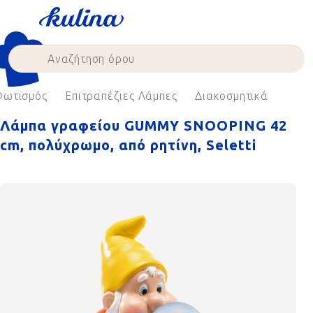
Skip
to
content
Φωτισμός
Επιτραπέζιες Λάμπες
Διακοσμητικά
Λάμπα γραφείου GUMMY SNOOPING 42
cm, πολύχρωμο, από ρητίνη, Seletti