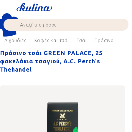
Skip
to
content
Λιχουδιές
Καφές και τσάι
Τσάι
Πράσινο
Πράσινο τσάι GREEN PALACE, 25
φακελάκια τσαγιού, A.C. Perch's
Thehandel