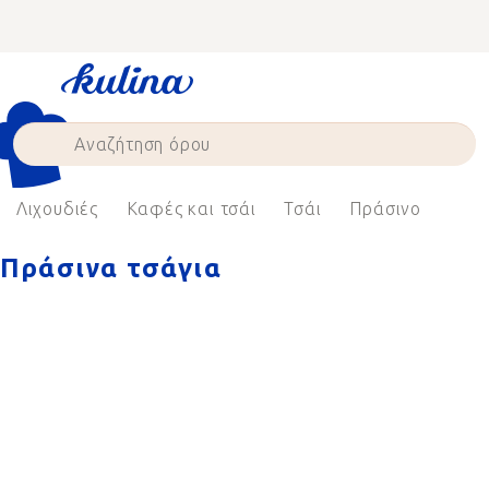
Skip
to
content
Λιχουδιές
Καφές και τσάι
Τσάι
Πράσινο
Πράσινα τσάγια