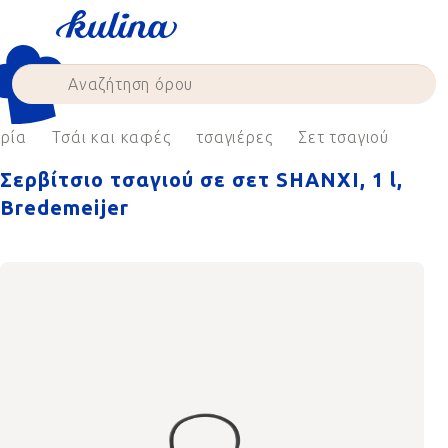
Skip
to
content
ρία
Τσάι και καφές
τσαγιέρες
Σετ τσαγιού
Σερβίτσιο τσαγιού σε σετ SHANXI, 1 l,
Bredemeijer