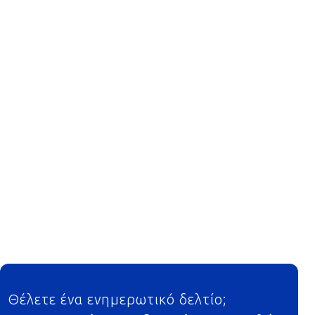
Footer
Θέλετε ένα ενημερωτικό δελτίο;