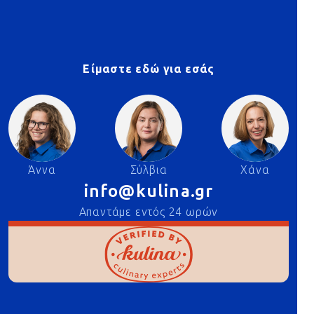
Είμαστε εδώ για εσάς
Άννα
Σύλβια
Χάνα
info@kulina.gr
Απαντάμε εντός 24 ωρών