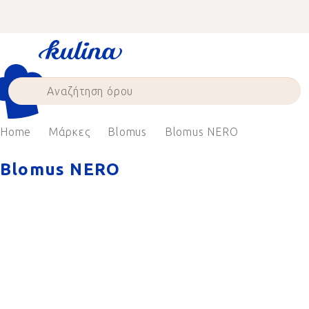
Skip
to
content
Home
Μάρκες
Blomus
Blomus NERO
Blomus NERO