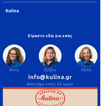
Kulina
Είμαστε εδώ για εσάς
Άννα
Σύλβια
Χάνα
info@kulina.gr
Απαντάμε εντός 24 ωρών